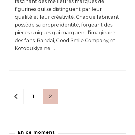
fascinant des meilleures marques de
figurines qui se distinguent par leur
qualité et leur créativité. Chaque fabricant
possède sa propre identité, forgeant des
pièces uniques qui marquent l’imaginaire
des fans. Bandai, Good Smile Company, et
Kotobukiya ne …
Pagination
Page
Page
1
2
des
publications
En ce moment