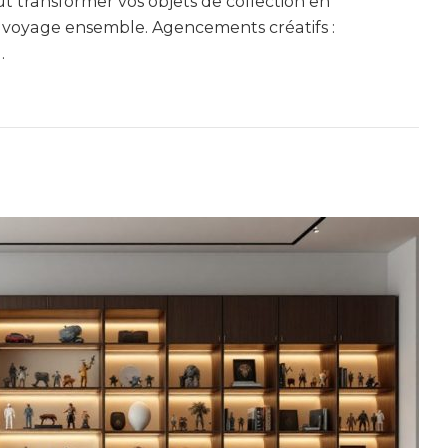
t transformer vos objets de collection en
 voyage ensemble. Agencements créatifs :
…