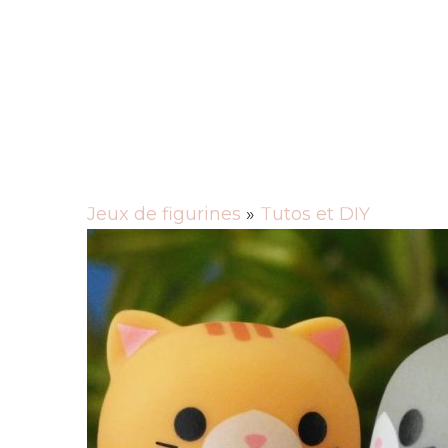
Ameublement
Déco
Rechercher
Jeux de figurines
»
Tutos et DIY