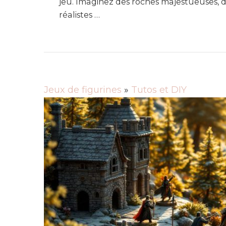
jeu. Imaginez des roches majestueuses, d
réalistes …
Jeux de figurines
»
Tutos et DIY