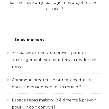
sur mon site où je partage mes projets et mes
astuces !
En ce moment
7 espaces extérieurs à prévoir pour un
aménagement extérieur terrain résidentiel
réussi
Comment intégrer un bureau modulaire
dans l’aménagement d’un terrain ?
Espace repas maison : 8 éléments à prévoir
pour un coin convivial