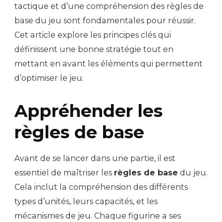
tactique et d’une compréhension des règles de
base du jeu sont fondamentales pour réussir.
Cet article explore les principes clés qui
définissent une bonne stratégie tout en
mettant en avant les éléments qui permettent
d’optimiser le jeu.
Appréhender les
règles de base
Avant de se lancer dans une partie, il est
essentiel de maîtriser les
règles de base
du jeu.
Cela inclut la compréhension des différents
types d’unités, leurs capacités, et les
mécanismes de jeu. Chaque figurine a ses