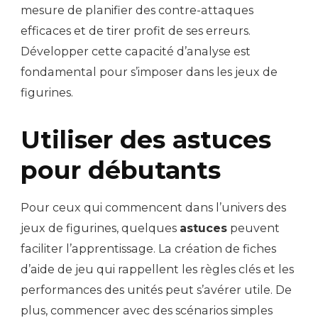
mesure de planifier des contre-attaques
efficaces et de tirer profit de ses erreurs.
Développer cette capacité d’analyse est
fondamental pour s’imposer dans les jeux de
figurines.
Utiliser des astuces
pour débutants
Pour ceux qui commencent dans l’univers des
jeux de figurines, quelques
astuces
peuvent
faciliter l’apprentissage. La création de fiches
d’aide de jeu qui rappellent les règles clés et les
performances des unités peut s’avérer utile. De
plus, commencer avec des scénarios simples