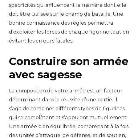
spécificités qui influencent la manière dont elle
doit être utilisée sur le champ de bataille. Une
bonne connaissance des règles permettra
d’exploiter les forces de chaque figurine tout en
évitant les erreurs fatales.
Construire son armée
avec sagesse
La composition de votre armée est un facteur
déterminant dans la réussite d’une partie. Il
s’agit de combiner différents types de figurines
qui se complètent et s’appuient mutuellement.
Une armée bien équilibrée, comprenant à la fois
des unités d’attaque, de défense, et de soutien,