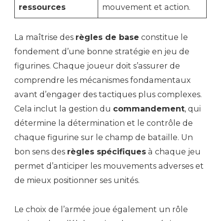
ressources
mouvement et action.
La maîtrise des
règles de base
constitue le
fondement d’une bonne stratégie en jeu de
figurines. Chaque joueur doit s’assurer de
comprendre les mécanismes fondamentaux
avant d’engager des tactiques plus complexes.
Cela inclut la gestion du
commandement
, qui
détermine la détermination et le contrôle de
chaque figurine sur le champ de bataille. Un
bon sens des
règles spécifiques
à chaque jeu
permet d’anticiper les mouvements adverses et
de mieux positionner ses unités.
Le choix de l’armée joue également un rôle