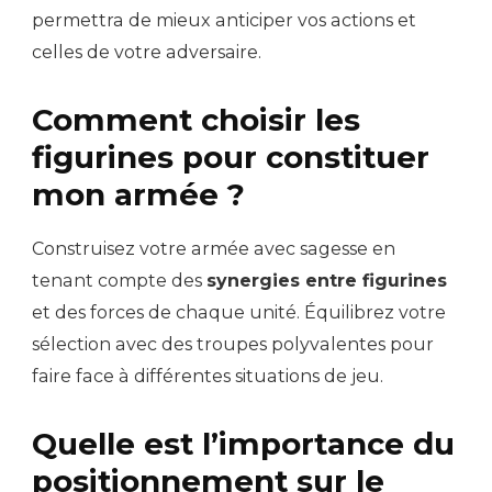
permettra de mieux anticiper vos actions et
celles de votre adversaire.
Comment choisir les
figurines pour constituer
mon armée ?
Construisez votre armée avec sagesse en
tenant compte des
synergies entre figurines
et des forces de chaque unité. Équilibrez votre
sélection avec des troupes polyvalentes pour
faire face à différentes situations de jeu.
Quelle est l’importance du
positionnement sur le