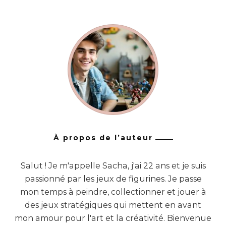
À propos de l’auteur
Salut ! Je m'appelle Sacha, j'ai 22 ans et je suis
passionné par les jeux de figurines. Je passe
mon temps à peindre, collectionner et jouer à
des jeux stratégiques qui mettent en avant
mon amour pour l'art et la créativité. Bienvenue