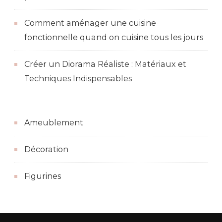
Comment aménager une cuisine
fonctionnelle quand on cuisine tous les jours
Créer un Diorama Réaliste : Matériaux et
Techniques Indispensables
Ameublement
Décoration
Figurines