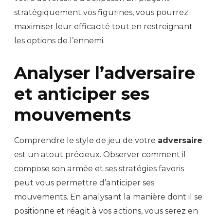
stratégiquement vos figurines, vous pourrez
maximiser leur efficacité tout en restreignant
les options de l’ennemi.
Analyser l’adversaire
et anticiper ses
mouvements
Comprendre le style de jeu de votre
adversaire
est un atout précieux. Observer comment il
compose son armée et ses stratégies favoris
peut vous permettre d’anticiper ses
mouvements. En analysant la manière dont il se
positionne et réagit à vos actions, vous serez en