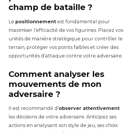
champ de bataille ?
Le
positionnement
est fondamental pour
maximiser l’efficacité de vos figurines. Placez vos
unités de manière stratégique pour contrôler le
terrain, protéger vos points faibles et créer des
opportunités d’attaque contre votre adversaire.
Comment analyser les
mouvements de mon
adversaire ?
Il est recommandé d’
observer attentivement
les décisions de votre adversaire. Anticipez ses
actions en analysant son style de jeu, ses choix