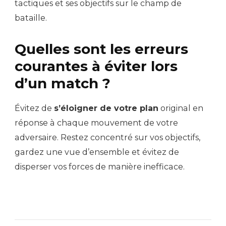
tactiques et ses objectifs sur le champ de
bataille.
Quelles sont les erreurs
courantes à éviter lors
d’un match ?
Évitez de
s’éloigner de votre plan
original en
réponse à chaque mouvement de votre
adversaire. Restez concentré sur vos objectifs,
gardez une vue d’ensemble et évitez de
disperser vos forces de manière inefficace.