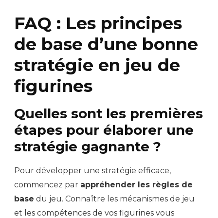
FAQ : Les principes
de base d’une bonne
stratégie en jeu de
figurines
Quelles sont les premières
étapes pour élaborer une
stratégie gagnante ?
Pour développer une stratégie efficace,
commencez par
appréhender les règles de
base
du jeu. Connaître les mécanismes de jeu
et les compétences de vos figurines vous