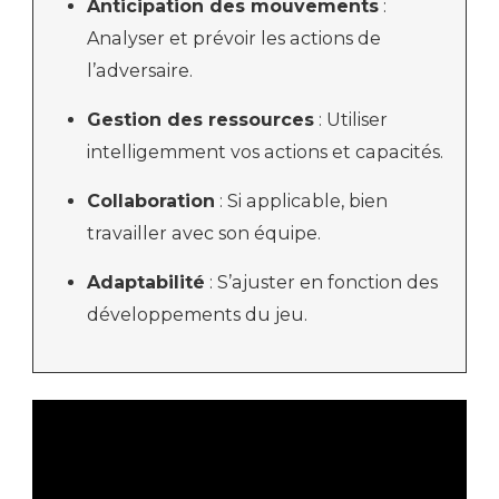
Anticipation des mouvements
:
Analyser et prévoir les actions de
l’adversaire.
Gestion des ressources
: Utiliser
intelligemment vos actions et capacités.
Collaboration
: Si applicable, bien
travailler avec son équipe.
Adaptabilité
: S’ajuster en fonction des
développements du jeu.