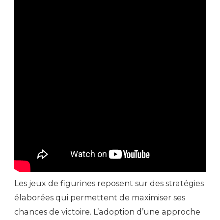
Les jeux de figurines reposent sur des stratégies
élaborées qui permettent de maximiser ses
chances de victoire. L’adoption d’une approche