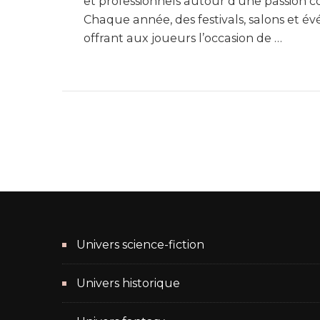
et professionnels autour d’une passion com
Chaque année, des festivals, salons et é
offrant aux joueurs l’occasion de …
Univers science-fiction
Univers historique