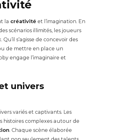
ativité
t la
créativité
et l’imagination. En
 scénarios illimités, les joueurs
x. Qu’il s’agisse de concevoir des
 ou de mettre en place un
by engage l’imaginaire et
et univers
vers variés et captivants. Les
des histoires complexes autour de
tion
. Chaque scène élaborée
élant non seulement des talents