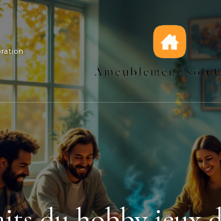
ration
Jeux de figurines
aits du hobby jeux d